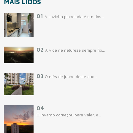
MAIS LIDOS
01
A cozinha planejada é um dos...
02
A vida na natureza sempre foi...
03
O mês de junho deste ano...
04
O inverno começou para valer, e...