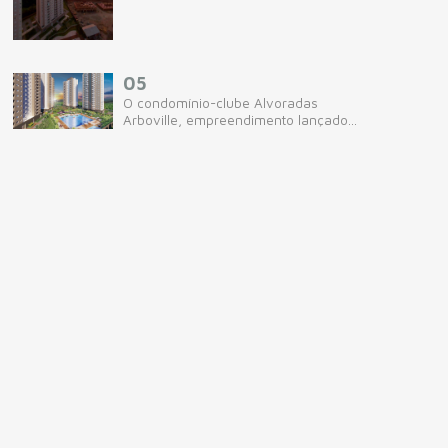
05
O condomínio-clube Alvoradas
Arboville, empreendimento lançado...