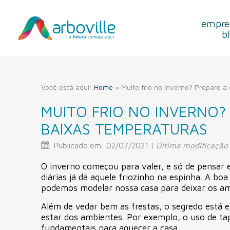
empre
b
Você está aqui:
Home
»
Muito frio no inverno? Prepare a
MUITO FRIO NO INVERNO?
BAIXAS TEMPERATURAS
Publicado em:
02/07/2021 |
Última modificação
O inverno começou para valer, e só de pensar e
diárias já dá aquele friozinho na espinha. A b
podemos modelar nossa casa para deixar os am
Além de vedar bem as frestas, o segredo está 
estar dos ambientes. Por exemplo, o uso de tap
fundamentais para aquecer a casa.