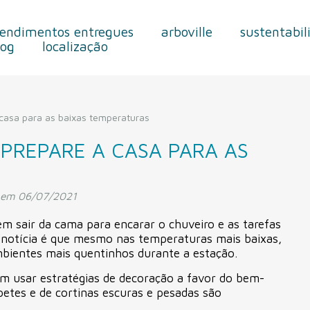
endimentos entregues
arboville
sustentabil
log
localização
 casa para as baixas temperaturas
 PREPARE A CASA PARA AS
 em 06/07/2021
m sair da cama para encarar o chuveiro e as tarefas
oa notícia é que mesmo nas temperaturas mais baixas,
bientes mais quentinhos durante a estação.
em usar estratégias de decoração a favor do bem-
etes e de cortinas escuras e pesadas são