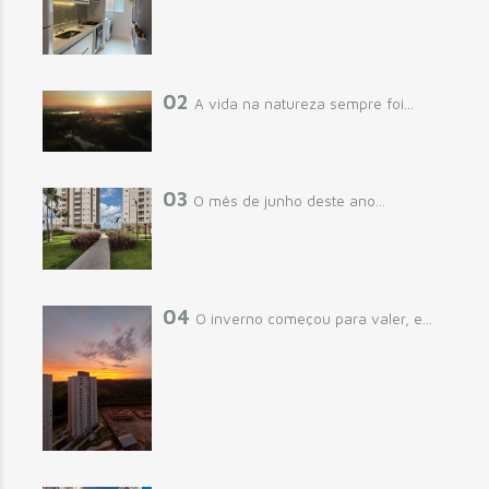
02
A vida na natureza sempre foi...
03
O mês de junho deste ano...
04
O inverno começou para valer, e...