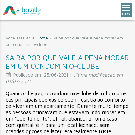
Menu
Você está aqui:
Home
»
Saiba por que vale a pena morar em
um condomínio-clube
SAIBA POR QUE VALE A PENA MORAR
EM UM CONDOMÍNIO-CLUBE
Publicado em:
25/06/2021 |
Última modificação em
01/07/2021
Quando chegou, o condomínio-clube derrubou uma
das principais queixas de quem resistia ao conforto
de viver em um apartamento. Durante muito tempo
as pessoas brincavam que estavam indo morar em
um “apertamento”, afinal, abandonar uma casa,
com quintal, e ir para um local fechado, sem
grandes opções de lazer, era realmente triste.