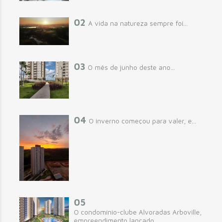
02
A vida na natureza sempre foi...
03
O mês de junho deste ano...
04
O inverno começou para valer, e...
05
O condomínio-clube Alvoradas Arboville,
empreendimento lançado...